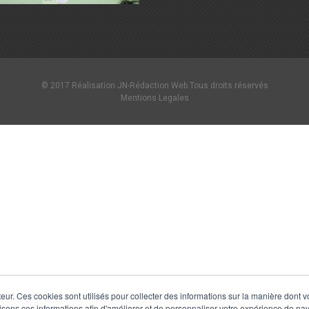
© 2017 Réalisation JN-Rédaction Web.Tous droits réservés
Mentions Legales
teur. Ces cookies sont utilisés pour collecter des informations sur la manière dont 
sons ces informations afin d'améliorer et de personnaliser votre expérience de navi