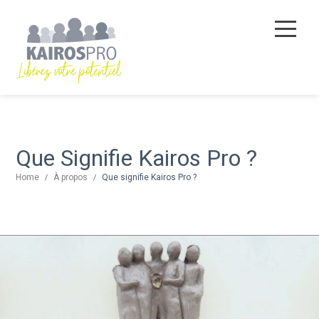
KAIROS-PRO
Mes livres
Que Signifie Kairos Pro ?
Home
À propos
À propos
Que signifie Kairos Pro ?
/
/